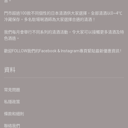
旨。
門市超過100款不同個性的日本清酒供大家選擇，全部清酒以0~4℃
冷藏保存。多名駐場唎酒師為大家選擇合適的清酒！
我們每月會舉行不同系列的清酒活動，令大家可以接觸更多清酒及特
色酒造。
歡迎FOLLOW我們的Facebook & Instagram專頁緊貼最新優惠資訊 !
資料
常見問題
私隱政策
條款和細則
聯絡我們