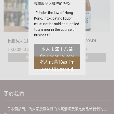
或供應令人醺醉的酒類」
”Under the law of Hong
Kong, intoxicating liquor
must not be sold or supplied
to a minor in the course of
business.”
秋鹿 純米 生貯蔵酒 ひや
秋鹿 GOLDEN COMBI
本人未滿十八歲
HKD $260.00
HKD $428.00
I’m under 18 year
售罄
售罄
本人已滿18歲 I’m
old
over 18 year old
關於我們
「日本酒部門」為大家搜羅各縣的人氣清酒及限定商品係我們的宗