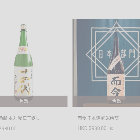
售罄
售罄
角新 本丸 秘伝玉返し
而今 千本錦 純米吟釀
HKD $988.00
2980.00
起