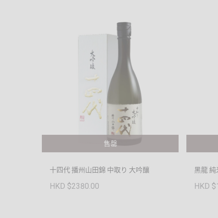
售罄
十四代 播州山田錦 中取り 大吟釀
黑龍 
HKD $2380.00
HKD $