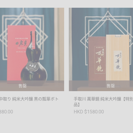
售罄
售罄
 中取り 純米大吟釀 黒の瓢箪ボト
手取川 萬華鏡 純米大吟釀【特
品】
880.00
HKD $1580.00