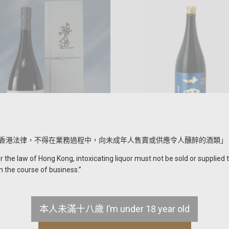
售罄
售罄
香港法律，不得在業務過程中，向未成年人售賣或供應令人醺醉的酒類」
彦研究所 夢造り
十四代 Extra 播州白鶴錦 純米
the law of Hong Kong, intoxicating liquor must not be sold or supplied 
1488.00
HKD $2280.00
n the course of business.”
本人未滿十八歲 I’m under 18 year old