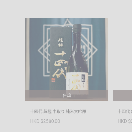
售罄
十四代 超極 中取り 純米大吟釀
十四代 
HKD $2580.00
HKD $