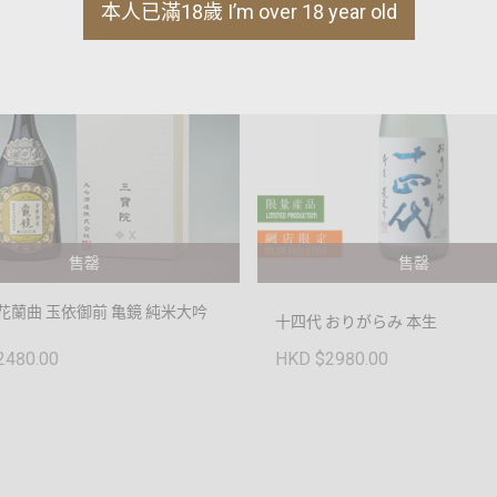
本人已滿18歲 I’m over 18 year old
售罄
售罄
花蘭曲 玉依御前 亀鏡 純米大吟
十四代 おりがらみ 本生
2480.00
HKD $2980.00