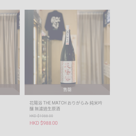
售罄
花陽浴 THE MATCH おりがらみ 純米吟
釀 無濾過生原酒
HKD $1088.00
HKD $988.00