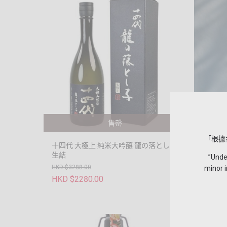
售罄
「根據
十四代 大極上 純米大吟釀 龍の落とし子
農口尚
生詰
”Under 
HKD $
HKD $3288.00
minor i
HKD $2280.00