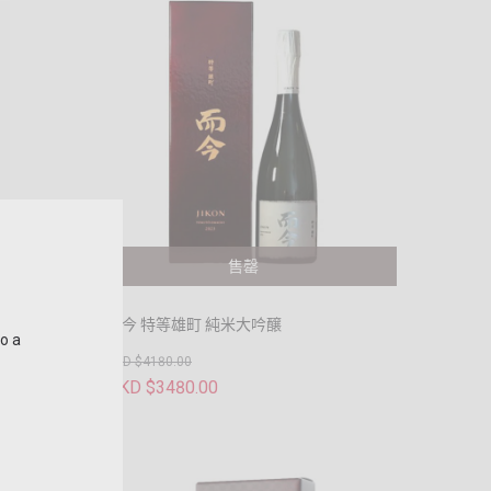
售罄
大吟釀
而今 特等雄町 純米大吟醸
to a
HKD $4180.00
HKD $3480.00