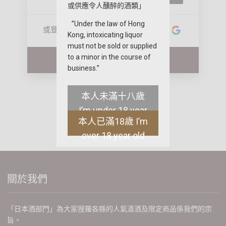
或供應令人醺醉的酒類」
”Under the law of Hong
或登入
Kong, intoxicating liquor
must not be sold or supplied
to a minor in the course of
成為我們的會員?
business.”
本人未滿十八歲
I’m under 18 year
本人已滿18歲 I’m
old
over 18 year old
關於我們
「日本酒部門」為大家搜羅各縣的人氣清酒及限定商品係我們的宗
旨。