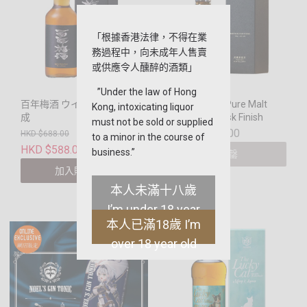
「根據香港法律，不得在業
務過程中，向未成年人售賣
或供應令人醺醉的酒類」
”Under the law of Hong
百年梅酒 ウイスキー樽熟
高藏 Takazo Pure Malt
Kong, intoxicating liquor
成
Mizunana Cask Finish
must not be sold or supplied
HKD $1080.00
HKD $688.00
to a minor in the course of
HKD $588.00
business.”
售罄
加入購物車
本人未滿十八歲
I’m under 18 year
本人已滿18歲 I’m
old
over 18 year old