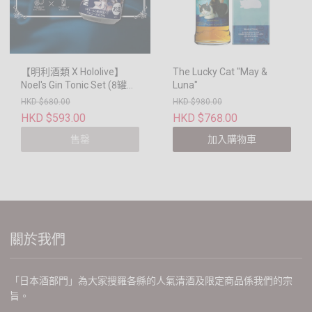
【明利酒類 X Hololive】
The Lucky Cat "May &
Noel's Gin Tonic Set (8罐
Luna"
x350ml)
HKD $680.00
HKD $980.00
HKD $593.00
HKD $768.00
售罄
加入購物車
關於我們
「日本酒部門」為大家搜羅各縣的人氣清酒及限定商品係我們的宗
旨。