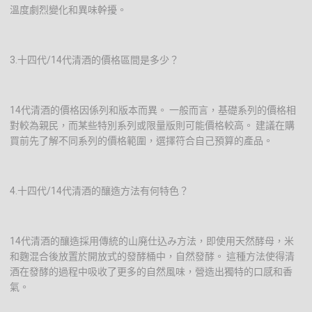
溫度劇烈變化和異味幹擾。
3.十四代/14代清酒的價格區間是多少？
14代清酒的價格因係列和版本而異。 一般而言，基礎系列的價格相
對較為親民，而某些特別系列或限量版則可能價格較高。 建議在購
買前先了解不同系列的價格範圍，選擇符合自己預算的產品。
4.十四代/14代清酒的釀造方法有何特色？
14代清酒的釀造採用傳統的山廃仕込み方法，即使用天然酵母，米
和麴混合後放置於開放式的發酵桶中，自然發酵。 這種方法使得清
酒在發酵的過程中吸收了更多的自然風味，營造出獨特的口感和香
氣。