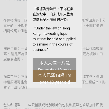
「根據香港法律，不得在業
務過程中，向未成年人售賣
或供應令人醺醉的酒類」
在選擇購買十四代清酒時，了解十四代價錢的區間和影響因素是十分
重要的。 十四代清酒因其獨特的釀造工藝和品質保證，十四代價錢
”Under the law of Hong
相對較高，但也有一些因素會影響十四代價錢。
Kong, intoxicating liquor
must not be sold or supplied
to a minor in the course of
釀造年資： 十四代清酒中，釀造年限較長的酒款通常十四代價錢較
business.”
高。 這是因為酒液在陳年的過程中更趨於成熟，味道更為複雜，口
感更為濃鬱。
本人未滿十八歲
I’m under 18 year
本人已滿18歲 I’m
old
釀造工藝： 不同系列的十四代清酒可能採用不同的釀造工藝，例如
over 18 year old
特選原酒可能會使用更為精細的製作工藝，從而提高了生產成本，影
響了十四代價錢。
包裝和瓶型： 一些限量版或特別設計的包裝和瓶型也會增加十四代