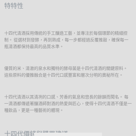
特特性
十四代清酒採用傳統的手工釀造工藝，並專注於每個環節的精細控
制。 從選材到發酵，再到熟成，每一步都經過反覆推敲，確保每一
瓶清酒都保持最高的品質水準。
優質的米、清澈的泉水和獨特的酵母菌是十四代清酒的關鍵原料。
這些原料的優雅融合是十四代口感豐富和層次分明的奧秘所在。
十四代清酒以其清冽的口感、芳香的氣息和悠長的餘韻而聞名。 每
一滴酒都傳遞著釀酒師對酒的熱愛與匠心，使得十四代清酒不僅是一
種飲品，更是一種藝術的體現。
十四代價錢與購買建議