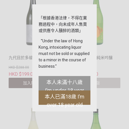
「根據香港法律，不得在業
務過程中，向未成年人售賣
或供應令人醺醉的酒類」
”Under the law of Hong
Kong, intoxicating liquor
must not be sold or supplied
九代目於多福 protos
九代目於多福 純米吟釀
to a minor in the course of
business.”
HKD $288.00
HKD $288.00
HKD $199.00
HKD $199.00
本人未滿十八歲
加入購物車
售罄
I’m under 18 year
本人已滿18歲 I’m
old
over 18 year old