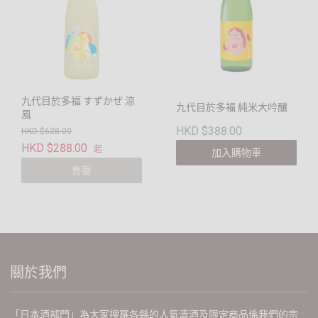
九代目於多福 すずかぜ 涼
九代目於多福 純米大吟釀
風
HKD $388.00
HKD $628.00
HKD $288.00
起
加入購物車
售罄
關於我們
「日本酒部門」為大家搜羅各縣的人氣清酒及限定商品係我們的宗