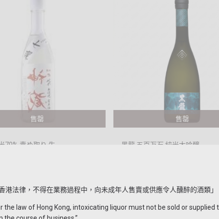
售罄
售罄
米70% 責め取り 生
黑龍 五百万石 純米大吟醸
8.00
HKD $828.00
348.00
HKD $428.00
起
香港法律，不得在業務過程中，向未成年人售賣或供應令人醺醉的酒類」
the law of Hong Kong, intoxicating liquor must not be sold or supplied 
n the course of business.”