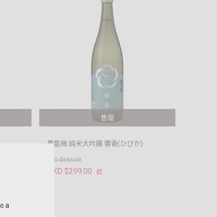
售罄
豊能梅 純米大吟醸 響香(ひびか)
HKD $658.00
HKD $299.00
起
to a