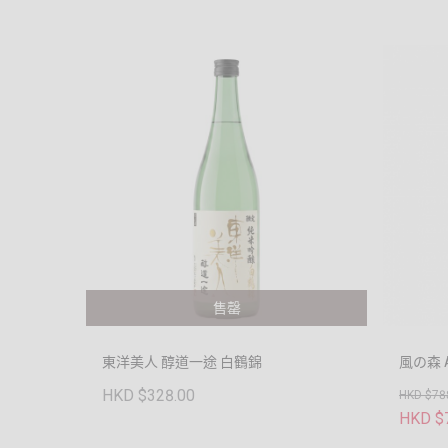
售罄
東洋美人 醇道一途 白鶴錦
風の森 
HKD $328.00
HKD $78
HKD $