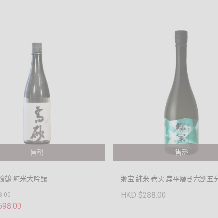
售罄
售罄
喰鶴 純米大吟釀
郷宝 純米 壱火 扁平磨き六割五
HKD $288.00
8.00
598.00