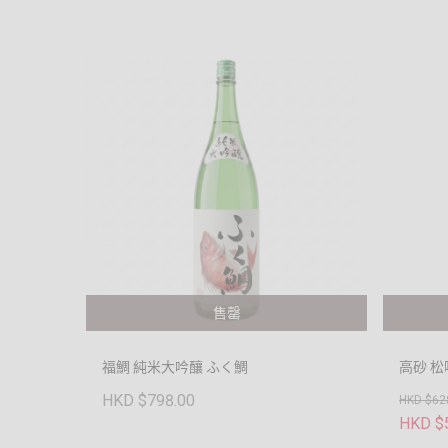
售罄
福鯛 純米大吟釀 ふく鯛
高砂 松
HKD $798.00
HKD $62
HKD $