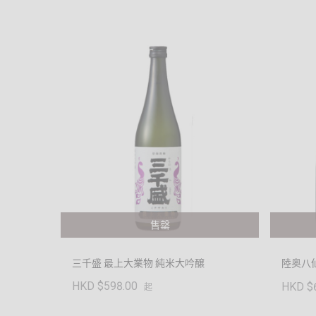
售罄
三千盛 最上大業物 純米大吟醸
陸奥八仙 8
HKD $598.00
HKD $
起