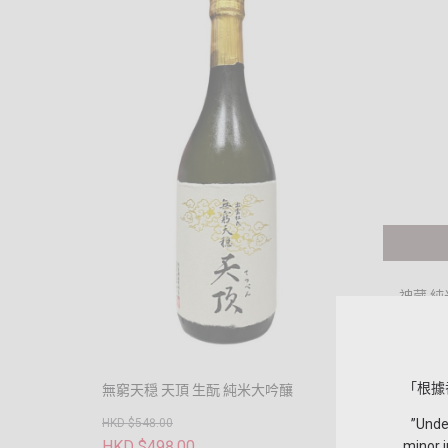
神蔵 純
HKD $39
HKD $
「根據
無窮天穏 天頂 生酛 純米大吟釀
”Under 
HKD $548.00
HKD $498.00
minor i