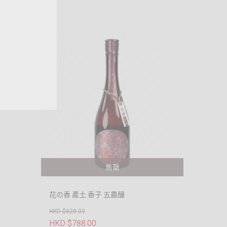
售罄
花の香 產土 香子 五農釀
HKD $828.00
HKD $788.00