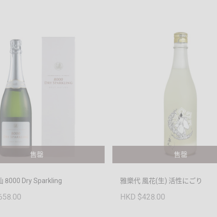
售罄
售罄
000 Dry Sparkling
雅樂代 風花(生) 活性にごり
658.00
HKD $428.00