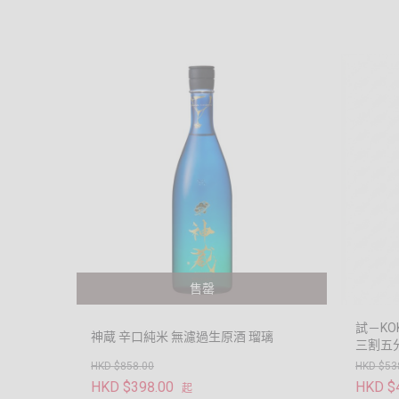
售罄
試－KO
神蔵 辛口純米 無濾過生原酒 瑠璃
三割五
HKD $858.00
HKD $53
HKD $398.00
HKD $
起