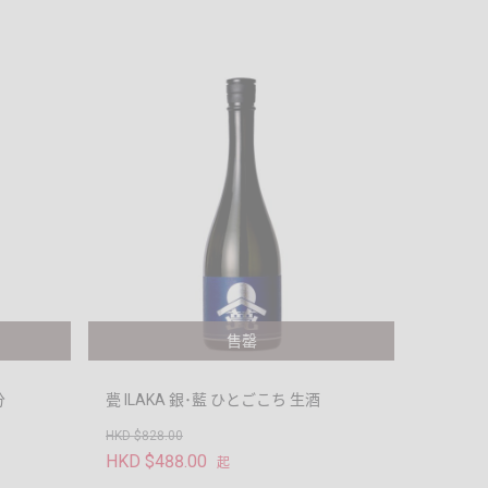
售罄
分
甍 ILAKA 銀･藍 ひとごこち 生酒
HKD $828.00
HKD $488.00
起