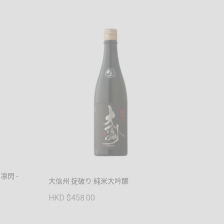
凛閃 -
大信州 掟破り 純米大吟醸
HKD $458.00