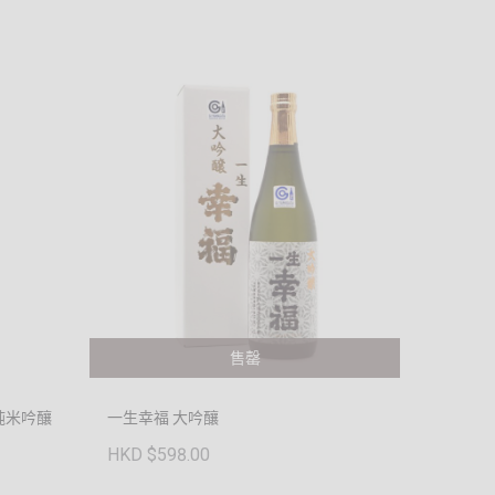
售罄
成 純米吟釀
一生幸福 大吟釀
HKD $598.00