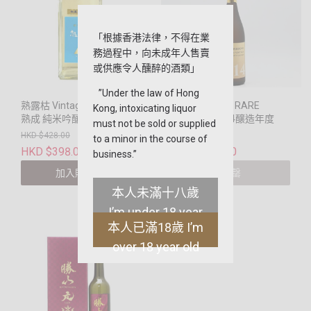
「根據香港法律，不得在業
務過程中，向未成年人售賣
或供應令人醺醉的酒類」
”Under the law of Hong
熟露枯 Vintage Bottle 5年
大七 生酛純米 RARE
Kong, intoxicating liquor
熟成 純米吟釀
VINTAGE 2014醸造年度
must not be sold or supplied
HKD $428.00
HKD $328.00
to a minor in the course of
HKD $398.00
HKD $228.00
business.”
加入購物車
售罄
本人未滿十八歲
I’m under 18 year
本人已滿18歲 I’m
old
over 18 year old