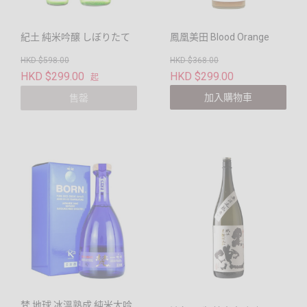
紀土 純米吟醸 しぼりたて
鳳凰美田 Blood Orange
HKD $598.00
HKD $368.00
HKD $299.00
HKD $299.00
起
加入購物車
售罄
梵 地球 冰溫熟成 純米大吟