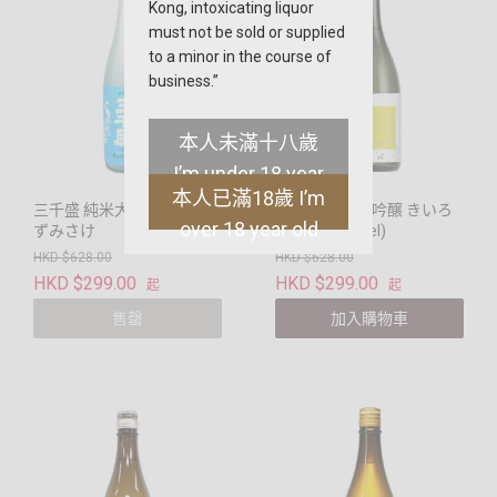
Kong, intoxicating liquor
must not be sold or supplied
to a minor in the course of
business.”
本人未滿十八歲
I’m under 18 year
本人已滿18歲 I’m
old
三千盛 純米大吟醸 香るす
萩乃露 純米大吟醸 きいろ
over 18 year old
ずみさけ
生原酒(黃Label)
HKD $628.00
HKD $628.00
HKD $299.00
HKD $299.00
起
起
售罄
加入購物車