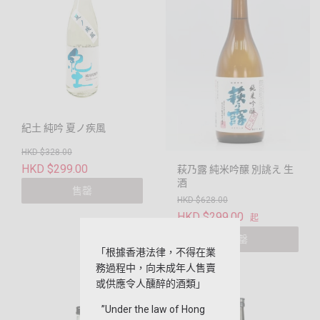
紀土 純吟 夏ノ疾風
HKD $328.00
HKD $299.00
萩乃露 純米吟醸 別誂え 生
酒
售罄
HKD $628.00
HKD $299.00
起
售罄
「根據香港法律，不得在業
務過程中，向未成年人售賣
或供應令人醺醉的酒類」
”Under the law of Hong