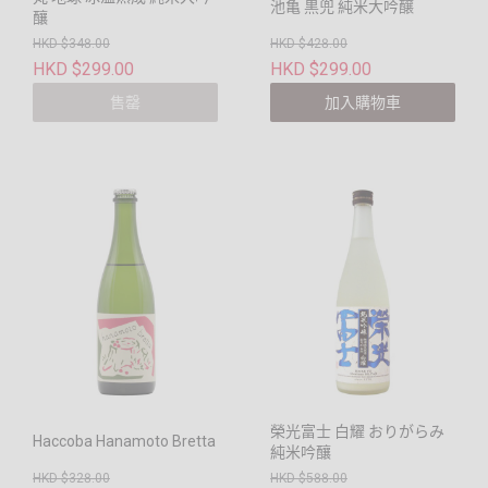
池亀 黒兜 純米大吟醸
釀
HKD $348.00
HKD $428.00
HKD $299.00
HKD $299.00
售罄
加入購物車
榮光富士 白耀 おりがらみ
Haccoba Hanamoto Bretta
純米吟釀
HKD $328.00
HKD $588.00