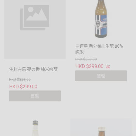
三連星 番外編III 生酛 80%
純米
HKD $628.00
HKD $299.00
起
生粋左馬 夢の香 純米吟釀
售罄
HKD $328.00
HKD $299.00
售罄