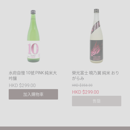
水府自慢 10號 PINK 純米大
榮光富士 曉乃翼 純米 おり
吟釀
がらみ
HKD $299.00
HKD $358.00
HKD $299.00
加入購物車
售罄