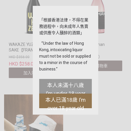
「根據香港法律，不得在業
務過程中，向未成年人售賣
或供應令人醺醉的酒類」
”Under the law of Hong
WAKAZE YUZU
WAKAZE Ispahan
Kong, intoxicating liquor
SAKE【FRANCE】
【France】
must not be sold or supplied
HKD $358.00
HKD $358.00
to a minor in the course of
HKD $258.00
加入購物車
business.”
加入購物車
本人未滿十八歲
I’m under 18 year
本人已滿18歲 I’m
old
over 18 year old