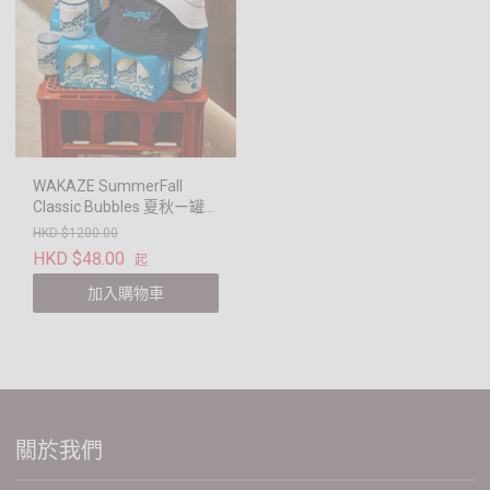
WAKAZE SummerFall
Classic Bubbles 夏秋ー罐
裝炭酸清酒
HKD $1200.00
HKD $48.00
起
加入購物車
關於我們