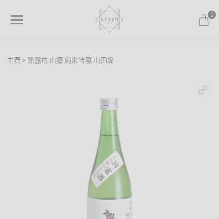
0
主頁
熟露枯 山廢 純米吟釀 山田錦