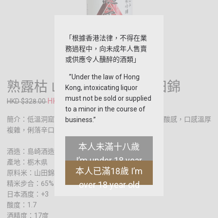
「根據香港法律，不得在業
務過程中，向未成年人售賣
或供應令人醺醉的酒類」
”Under the law of Hong
熟露枯 山廢 純米吟釀 山田錦
Kong, intoxicating liquor
must not be sold or supplied
HKD $299.00
HKD $328.00
to a minor in the course of
簡介：低溫洞窟熟成酒款。米旨香氣交集，獨特山廢酸感，口感溫厚
business.”
複雜，俐落辛口。
本人未滿十八歲
酒造：島崎酒造
I’m under 18 year
產地：栃木県
本人已滿18歲 I’m
原料米：山田錦
old
精米步合：65%
over 18 year old
日本酒度：+3
酸度：1.7
酒精度：17度