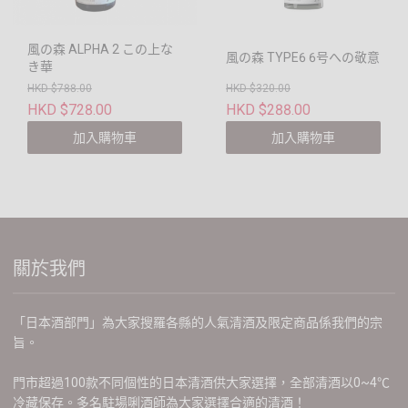
風の森 ALPHA 2 この上な
風の森 TYPE6 6号への敬意
き華
HKD $788.00
HKD $320.00
HKD $728.00
HKD $288.00
加入購物車
加入購物車
關於我們
「日本酒部門」為大家搜羅各縣的人氣清酒及限定商品係我們的宗
旨。
門市超過100款不同個性的日本清酒供大家選擇，全部清酒以0~4℃
冷藏保存。多名駐場唎酒師為大家選擇合適的清酒！