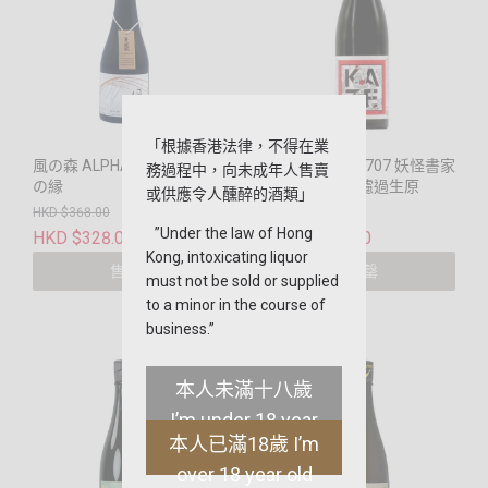
「根據香港法律，不得在業
風の森 ALPHA9 風と火と
風の森 露葉風707 妖怪書家
務過程中，向未成年人售賣
の縁
逢香 Ouka 無濾過生原
或供應令人醺醉的酒類」
HKD $368.00
HKD $320.00
”Under the law of Hong
HKD $328.00
HKD $288.00
Kong, intoxicating liquor
售罄
售罄
must not be sold or supplied
to a minor in the course of
business.”
本人未滿十八歲
I’m under 18 year
本人已滿18歲 I’m
old
over 18 year old