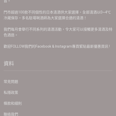
旨。
門市超過100款不同個性的日本清酒供大家選擇，全部清酒以0~4℃
冷藏保存。多名駐場唎酒師為大家選擇合適的清酒！
我們每月會舉行不同系列的清酒活動，令大家可以接觸更多清酒及特
色酒造。
歡迎FOLLOW我們的Facebook & Instagram專頁緊貼最新優惠資訊 !
資料
常見問題
私隱政策
條款和細則
聯絡我們