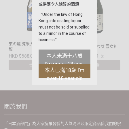
或供應令人醺醉的酒類」
”Under the law of Hong
Kong, intoxicating liquor
must not be sold or supplied
to a minor in the course of
business.”
東の麓 純米大吟醸 龍龍龍
東の麓 純米大吟醸 雪女神
龍
本人未滿十八歲
HKD $588.00
HKD $580.00
起
起
I’m under 18 year
售罄
售罄
本人已滿18歲 I’m
old
over 18 year old
關於我們
「日本酒部門」為大家搜羅各縣的人氣清酒及限定商品係我們的宗