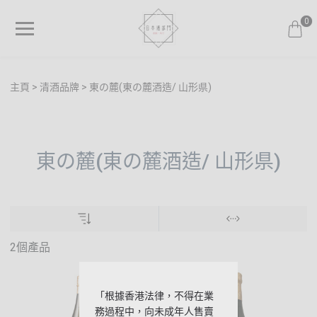
0
主頁
清酒品牌
東の麓(東の麓酒造/ 山形県)
東の麓(東の麓酒造/ 山形県)
2個產品
「根據香港法律，不得在業
務過程中，向未成年人售賣