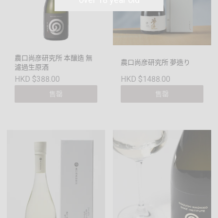
農口尚彦研究所 本釀造 無
農口尚彦研究所 夢造り
濾過生原酒
HKD $388.00
HKD $1488.00
售罄
售罄