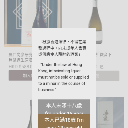
「根據香港法律，不得在業
務過程中，向未成年人售賣
或供應令人醺醉的酒類」
農口尚彦研究所 愛山 山廃
農口尚彦研究所 觀音下
無濾過生原酒
2020 Vintage
”Under the law of Hong
HKD $298.00
HKD $588.00
起
Kong, intoxicating liquor
加入購物車
售罄
must not be sold or supplied
to a minor in the course of
business.”
本人未滿十八歲
I’m under 18 year
本人已滿18歲 I’m
old
over 18 year old