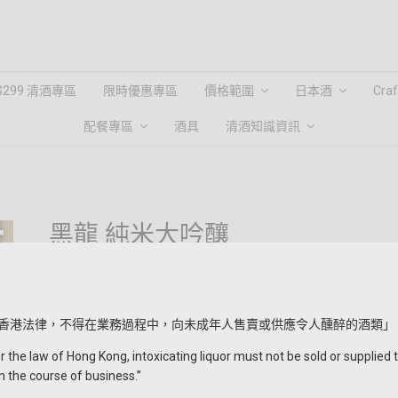
$299 清酒專區
限時優惠專區
價格範圍
日本酒
Cra
配餐專區
酒具
清酒知識資訊
黑龍 純米大吟釀
HKD $1,580.00
簡介：優雅香瓜洋梨香氣，口感醇華，甘辛平衡。
香港法律，不得在業務過程中，向未成年人售賣或供應令人醺醉的酒類」
酒造：黑龍酒造
產地：福井県
the law of Hong Kong, intoxicating liquor must not be sold or supplied 
原料米：兵庫県東條產山田錦100%
n the course of business.”
精米步合：35%