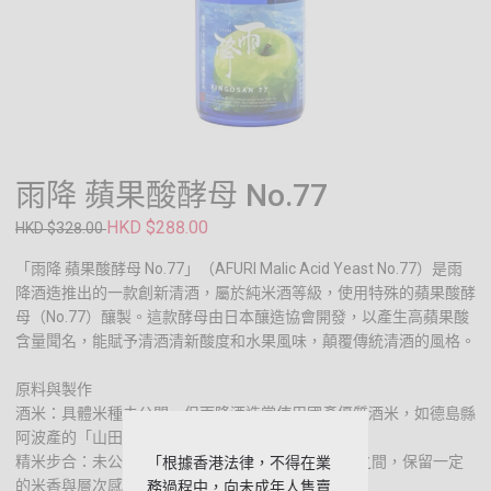
雨降 蘋果酸酵母 No.77
HKD $288.00
HKD $328.00
「雨降 蘋果酸酵母 No.77」（AFURI Malic Acid Yeast No.77）是雨
降酒造推出的一款創新清酒，屬於純米酒等級，使用特殊的蘋果酸酵
母（No.77）釀製。這款酵母由日本釀造協會開發，以產生高蘋果酸
含量聞名，能賦予清酒清新酸度和水果風味，顛覆傳統清酒的風格。
原料與製作
酒米：具體米種未公開，但雨降酒造常使用國產優質酒米，如德島縣
阿波產的「山田錦」或神奈川當地米種。
精米步合：未公開，作為純米酒，可能在60%-70%之間，保留一定
「根據香港法律，不得在業
的米香與層次感。
務過程中，向未成年人售賣