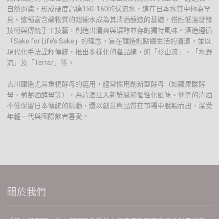
自然過濾，形成硬度高達150-160的伏流水，這在日本水質中極為罕
見。這種富含礦物質的超硬水成為其清酒釀造的基礎，搭配低溫發酵
技術與傳統手工技藝，創造出清爽與濃醇並存的獨特風味。酒造遵循
「Sake for Life’s Sake」的理念，旨在釀造能點綴生活的清酒，並以
現代化手法詮釋傳統，推出多樣化的產品線，如「杉山流」、「水野
流」及「Terra/」等。
吉川釀造尤其重視酵母的選用，經常採用創新型酵母（如蘋果酸酵
母、葡萄酒酵母等），為清酒注入新鮮感和個性化風味。他們的清酒
不僅保留日本傳統的精髓，還以創意與品質在市場中脫穎而出，深受
年輕一代與國際飲者喜愛。
關於我們