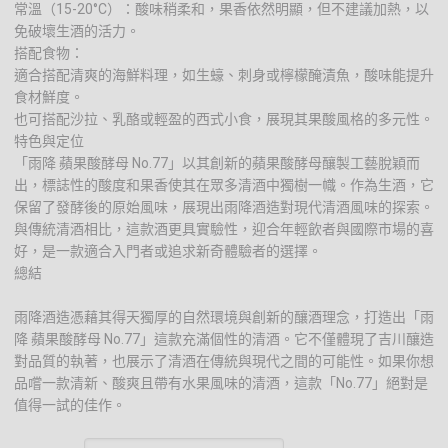
常溫（15-20°C）：酸味稍柔和，果香依然明顯，但不建議加熱，以
免破壞生酒的活力。
搭配食物：
適合搭配清爽的海鮮料理，如生蠔、刺身或檸檬醃漬魚，酸味能提升
食材鮮度。
也可搭配沙拉、乳酪或輕盈的西式小食，展現其果酸風格的多元性。
特色與定位
「雨降 蘋果酸酵母 No.77」以其創新的蘋果酸酵母釀製工藝脫穎而
出，標誌性的酸度和果香使其在眾多清酒中獨樹一幟。作為生酒，它
保留了發酵後的原始風味，展現出雨降酒造對現代清酒風味的探索。
與傳統清酒相比，這款酒更具實驗性，迎合年輕飲者與國際市場的喜
好，是一款適合入門者或追求新奇體驗者的選擇。
總結
雨降酒造憑藉其得天獨厚的自然環境與創新的釀酒理念，打造出「雨
降 蘋果酸酵母 No.77」這款充滿個性的清酒。它不僅體現了吉川釀造
對品質的執著，也展示了清酒在傳統與現代之間的可能性。如果你想
品嚐一款清新、酸爽且帶有水果風味的清酒，這款「No.77」絕對是
值得一試的佳作。