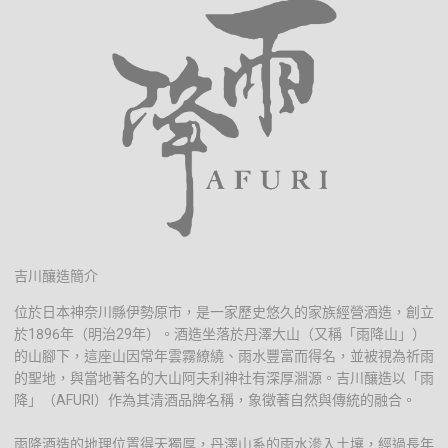
吉川釀造簡介
位於日本神奈川縣伊勢原市，是一家歷史悠久的家族經營酒造，創立
於1896年（明治29年）。酒造坐落於丹澤大山（又稱「雨降山」）
的山腳下，這座山因常年雲霧繚繞、雨水豐富而得名，並被視為祈雨
的聖地，與當地著名的大山阿夫利神社有深厚淵源。吉川釀造以「雨
降」（AFURI）作為其清酒品牌名稱，象徵著自然與傳統的融合。
雨降酒造的地理位置得天獨厚，丹澤山系的雨水滲入土壤，經過長年