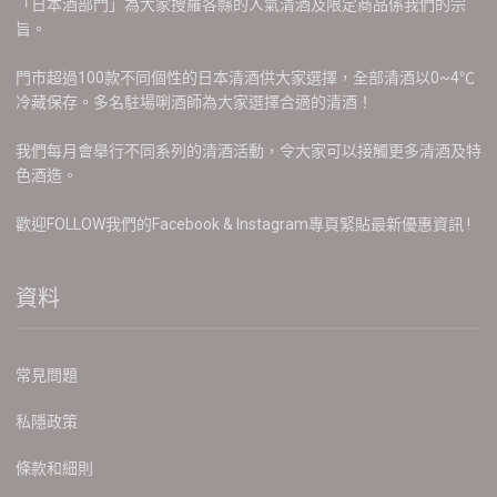
「日本酒部門」為大家搜羅各縣的人氣清酒及限定商品係我們的宗
旨。
門市超過100款不同個性的日本清酒供大家選擇，全部清酒以0~4℃
冷藏保存。多名駐場唎酒師為大家選擇合適的清酒！
我們每月會舉行不同系列的清酒活動，令大家可以接觸更多清酒及特
色酒造。
歡迎FOLLOW我們的Facebook & Instagram專頁緊貼最新優惠資訊 !
資料
常見問題
私隱政策
條款和細則