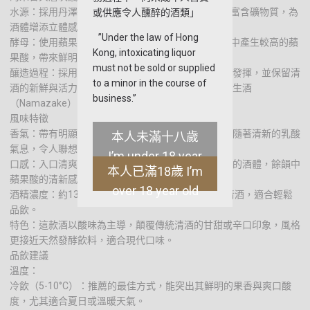
水源：採用丹澤山系的伏流水，硬度高達150-160，富含礦物質，為
或供應令人醺醉的酒類」
酒體增添立體感。
”Under the law of Hong
酵母：使用蘋果酸酵母 No.77，這種酵母在發酵過程中產生較高的蘋
Kong, intoxicating liquor
果酸，帶來鮮明的酸味與果香。
must not be sold or supplied
釀造過程：採用低溫發酵技術，確保酵母的特性充分發揮，並保留清
to a minor in the course of
酒的新鮮與活力。未經火入（加熱殺菌）處理，屬於生酒
business.”
（Namazake），風味更顯活潑。
風味特徵
香氣：帶有明顯的果香，如青蘋果、柑橘或檸檬，伴隨著清新的乳酸
本人未滿十八歲
氣息，令人聯想到果昔或微發酵飲品。
I’m under 18 year
口感：入口清爽，酸度突出，帶有微妙的甘甜與輕盈的酒體，餘韻中
本人已滿18歲 I’m
old
蘋果酸的清新感尤為明顯，活潑而不失平衡。
over 18 year old
酒精濃度：約13%-15%（具體未公開），低於一般清酒，適合輕鬆
品飲。
特色：這款酒以酸味為主導，顛覆傳統清酒的甘甜或辛口印象，風格
更接近天然發酵飲料，適合現代口味。
品飲建議
溫度：
冷飲（5-10°C）：推薦的最佳方式，能突出其鮮明的果香與爽口酸
度，尤其適合夏日或溫暖天氣。