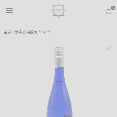
0
主頁
雨降 蘋果酸酵母 No.77