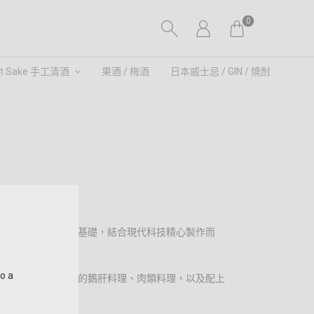
0
ft Sake 手工清酒
果酒 / 梅酒
日本威士忌 / GIN / 燒酎
時代的釀造技術為基礎，結合現代科技精心製作而
to a
特別推薦搭配濃郁的鵝肝料理、肉類料理，以及配上