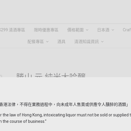
$299 清酒專區
限時優惠專區
價格範圍
日本酒
Cra
配餐專區
酒具
清酒知識資訊
勝山 元 純米大吟醸
HKD $580.00
HKD $770.00
如同貴腐酒般高貴的甜味，堪稱「液體的寶石」。這款酒以元祿
成。
香港法律，不得在業務過程中，向未成年人售賣或供應令人醺醉的酒類」
the law of Hong Kong, intoxicating liquor must not be sold or supplied 
其果實的熟透香氣、清爽的甜味餘韻，並富含豐富的鮮味成分，
n the course of business.”
蜂蜜享用的硬芝士或軟乳酪。