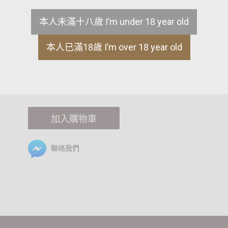
此外，無論是搭配餐後甜品還是各種甜點，都可帶來絕佳的美味
本人未滿十八歲 I’m under 18 year old
ML
本人已滿18歲 I’m over 18 year old
-
+
加入購物車
聯絡我們