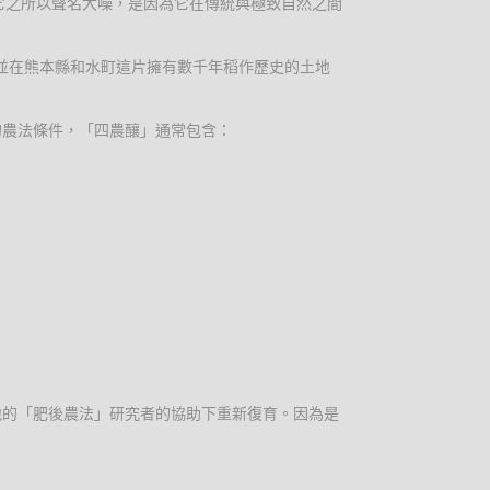
它之所以聲名大噪，是因為它在傳統與極致自然之間
並在熊本縣和水町這片擁有數千年稻作歷史的土地
的農法條件，「四農釀」通常包含：
地的「肥後農法」研究者的協助下重新復育。因為是