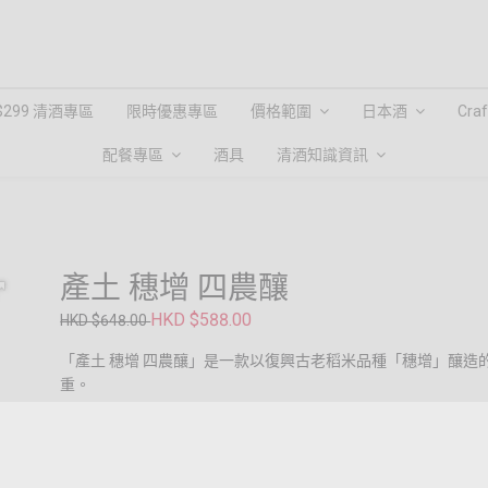
$299 清酒專區
限時優惠專區
價格範圍
日本酒
Cra
配餐專區
酒具
清酒知識資訊
產土 穗增 四農釀
HKD $588.00
HKD $648.00
「產土 穗增 四農釀」是一款以復興古老稻米品種「穗增」釀
重。
2017年，熊本縣的農民從僅存的40粒種子中成功復活了此品
開瓶後，便能感受到鳳梨、蜜瓜及香蕉的香氣，酒體柔和，氣泡
味及礦物質感進一步提升了整體味道，喉嚨感覺清新，收尾流暢