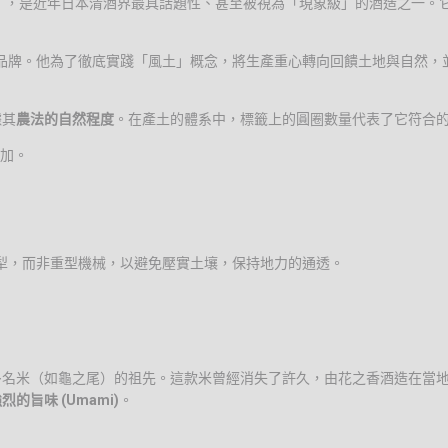
）
，是近年日本清酒界最具話題性、甚至被視為「現象級」的酒造之一。
品牌。他為了徹底實踐「風土」概念，將生產重心轉向回饋土地與自然，
據其
農法的自然程度
。在產土的體系中，標籤上的圓圈數量代表了它符合
加。
犁，而非重型機械，以避免壓實土壤，保持地力的通透。
多名米（如龜之尾）的祖先。這款米曾經消失了許久，由花之香酒造在當
烈的旨味 (Umami)
。