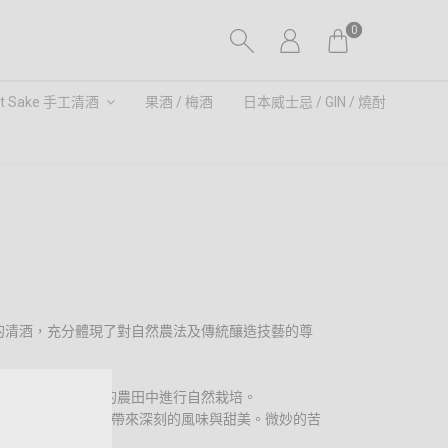
0
ft Sake 手工清酒
果酒 / 梅酒
日本威士忌 / GIN / 燒酎
造的清酒，充分體現了對自然農法及傳統釀造技藝的尊
種，並在菊池川水系的農田中進行自然栽培。
輕盈，口感滑順，帶來深刻的風味與甜美。微妙的苦
。