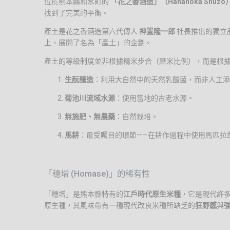
位於熊本縣和水町的
「花之香酒造」（Hananoka Shuzo
找到了完美的平衡。
產土是花之香酒造第六代傳人
神置隆一郎
社長推出的獨立
上，展開了名為「產土」的企劃。
產土的等級制度並非根據精米步合（磨米比例），而是根
生酛釀造
：利用大自然中的天然乳酸菌，而非人工添
菊池川流域水源
：使用當地的古老水源。
無施肥、無農藥
：自然栽培。
馬耕
：最受矚目的環節——在耕作過程中使用馬匹拉
「穗增 (Homase)」的稀有性
「穗增」是熊本縣特有的
江戶時代原生米種
，它是現代許
原生種，其風味帶有一種現代改良米種所缺乏的
狂野感
與
強