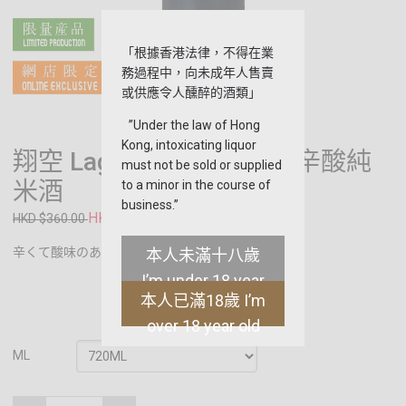
「根據香港法律，不得在業
務過程中，向未成年人售賣
或供應令人醺醉的酒類」
”Under the law of Hong
Kong, intoxicating liquor
翔空 Lagoon 烏鴉 Raven 辛酸純
must not be sold or supplied
米酒
to a minor in the course of
business.”
HKD $199.00
HKD $360.00
辛くて酸味のある純米酒!!!
本人未滿十八歲
I’m under 18 year
本人已滿18歲 I’m
old
over 18 year old
ML