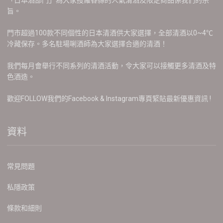
「日本酒部門」為大家搜羅各縣的人氣清酒及限定商品係我們的宗
旨。
門市超過100款不同個性的日本清酒供大家選擇，全部清酒以0~4℃
冷藏保存。多名駐場唎酒師為大家選擇合適的清酒！
我們每月會舉行不同系列的清酒活動，令大家可以接觸更多清酒及特
色酒造。
歡迎FOLLOW我們的Facebook & Instagram專頁緊貼最新優惠資訊 !
資料
常見問題
私隱政策
條款和細則