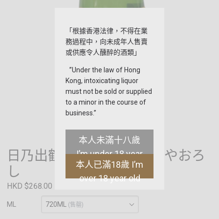
「根據香港法律，不得在業
務過程中，向未成年人售賣
或供應令人醺醉的酒類」
”Under the law of Hong
Kong, intoxicating liquor
must not be sold or supplied
to a minor in the course of
business.”
本人未滿十八歲
日乃出鶴-純米酒-Chiyo-ひやおろ
I’m under 18 year
本人已滿18歲 I’m
old
し
over 18 year old
HKD $268.00
720ML
ML
(售罄)