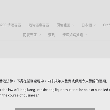
$299 清酒專區
限時優惠專區
價格範圍
日本酒
Cra
配餐專區
酒具
清酒知識資訊
陸奥八仙 Natural Sparkling
HKD $199.00
HKD $248.00
香港法律，不得在業務過程中，向未成年人售賣或供應令人醺醉的酒類」
ML
the law of Hong Kong, intoxicating liquor must not be sold or supplied 
n the course of business.”
-
+