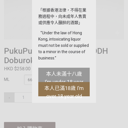
「根據香港法律，不得在業
務過程中，向未成年人售賣
或供應令人醺醉的酒類」
”Under the law of Hong
Kong, intoxicating liquor
must not be sold or supplied
PukuPuku Hop VaVaVa -DDH
to a minor in the course of
Doburoku
business.”
HKD $258.00
本人未滿十八歲
ML
I’m under 18 year
本人已滿18歲 I’m
old
over 18 year old
-
+