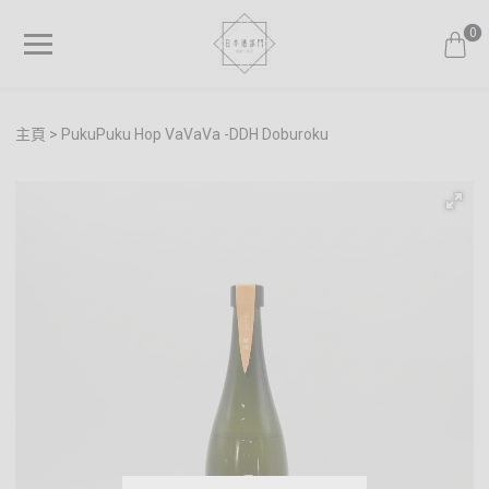
0
主頁
PukuPuku Hop VaVaVa -DDH Doburoku