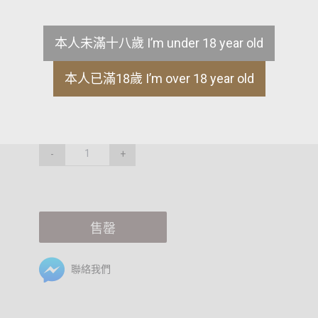
配食：清淡料理及油脂豐富的菜餚都可以
本人未滿十八歲 I’m under 18 year old
日式料理：壽司、刺身、鹽烤白身魚
海鮮料理：清蒸大蝦
肉類與鍋物：極上燒肉、涮涮鍋。
本人已滿18歲 I’m over 18 year old
ML
-
+
售罄
聯絡我們