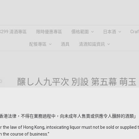
$299 清酒專區
限時優惠專區
價格範圍
日本酒
Cra
配餐專區
酒具
清酒知識資訊
醸し人九平次 別設 第五幕 萌玉
HKD $488.00
HKD $528.00
• 蔵元：萬乗醸造（愛知縣） ￼
• 原料米：山田錦（100%） ￼
香港法律，不得在業務過程中，向未成年人售賣或供應令人醺醉的酒類」
• 分類：純米大吟醸
the law of Hong Kong, intoxicating liquor must not be sold or supplied 
帶有類似白桃以及淡淡的柑橘、青蘋果香氣，並伴隨著如白花般
n the course of business.”
絲滑帶圓潤感，尾韻乾淨俐落。