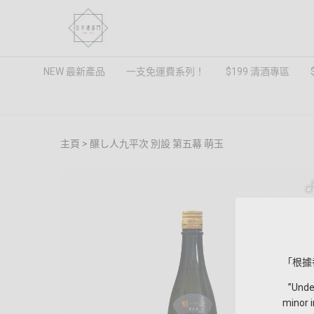
NEW 最新產品
一支免運費系列！
$199 清酒專區
主頁
醸し人九平次 別設 第五幕 萌玉
「根據
”Under 
minor i