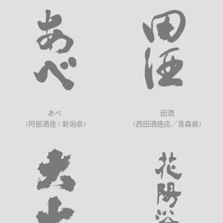
あべ
田酒
(阿部酒造 / 新潟県)
(西田酒造店／青森県)