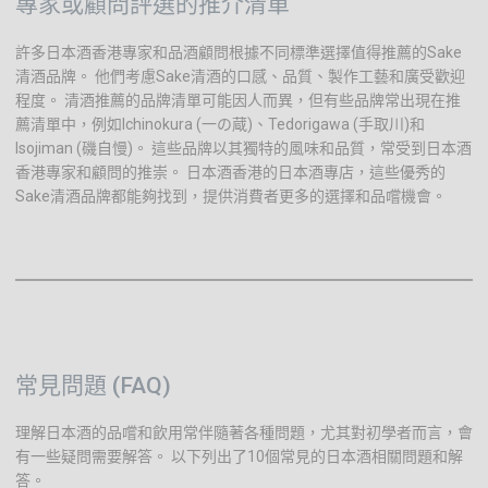
專家或顧問評選的推介清單
許多日本酒香港專家和品酒顧問根據不同標準選擇值得推薦的Sake
清酒品牌。 他們考慮Sake清酒的口感、品質、製作工藝和廣受歡迎
程度。 清酒推薦的品牌清單可能因人而異，但有些品牌常出現在推
薦清單中，例如Ichinokura (一の蔵)、Tedorigawa (手取川)和
Isojiman (磯自慢)。 這些品牌以其獨特的風味和品質，常受到日本酒
香港專家和顧問的推崇。 日本酒香港的日本酒專店，這些優秀的
Sake清酒品牌都能夠找到，提供消費者更多的選擇和品嚐機會。
常見問題 (FAQ)
理解日本酒的品嚐和飲用常伴隨著各種問題，尤其對初學者而言，會
有一些疑問需要解答。 以下列出了10個常見的日本酒相關問題和解
答。