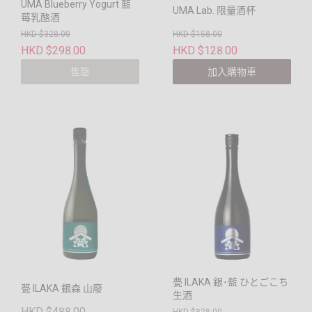
UMA Blueberry Yogurt 藍
UMA Lab. 限量酒杯
莓乳酪酒
HKD $328.00
HKD $158.00
HKD $298.00
HKD $128.00
售罄
加入購物車
甍 ILAKA 銀･藍 ひとごこち
甍 ILAKA 銀森 山廢
生酒
HKD $488.00
HKD $828.00