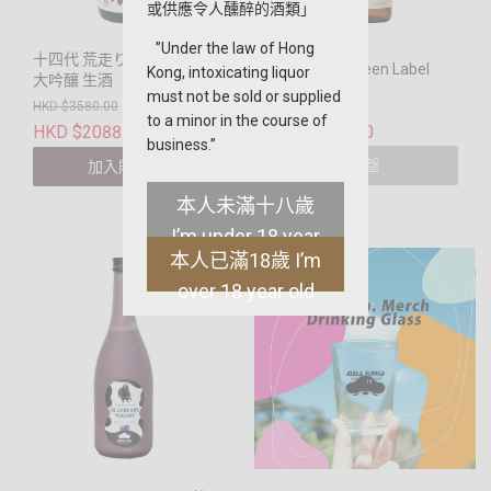
或供應令人醺醉的酒類」
”Under the law of Hong
十四代 荒走り 上諸白 純米
あべ(阿部) Green Label
Kong, intoxicating liquor
大吟釀 生酒
must not be sold or supplied
HKD $3580.00
HKD $458.00
to a minor in the course of
HKD $2088.00
HKD $398.00
起
business.”
售罄
加入購物車
本人未滿十八歲
I’m under 18 year
本人已滿18歲 I’m
old
over 18 year old