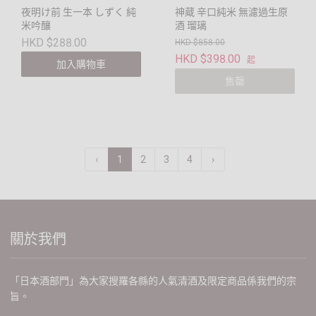
夜明け前 生一本 しずく 純
神蔵 辛口純米 無濾過生原
米吟釀
酒 瑠璃
HKD $288.00
HKD $858.00
HKD $398.00
起
加入購物車
售罄
‹
1
2
3
4
›
關於我們
「日本酒部門」為大家搜羅各縣的人氣清酒及限定商品係我們的宗
旨。