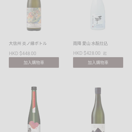
大信州 炎ノ縁ボトル
雨降 愛山 水酛仕込
HKD $428.00
HKD $448.00
起
加入購物車
加入購物車