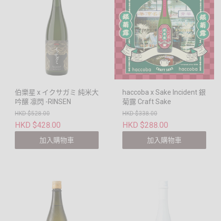
伯樂星 x イクサガミ 純米大
haccoba x Sake Incident 銀
吟醸 凛閃 -RINSEN
菊露 Craft Sake
HKD $528.00
HKD $338.00
HKD $428.00
HKD $288.00
加入購物車
加入購物車