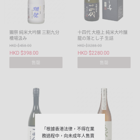
獺祭 純米大吟醸 三割九分
十四代 大極上 純米大吟釀
槽場汲み
龍の落とし子 生詰
HKD $458.00
HKD $3288.00
HKD $398.00
HKD $2280.00
售罄
售罄
「根據香港法律，不得在業
務過程中，向未成年人售賣