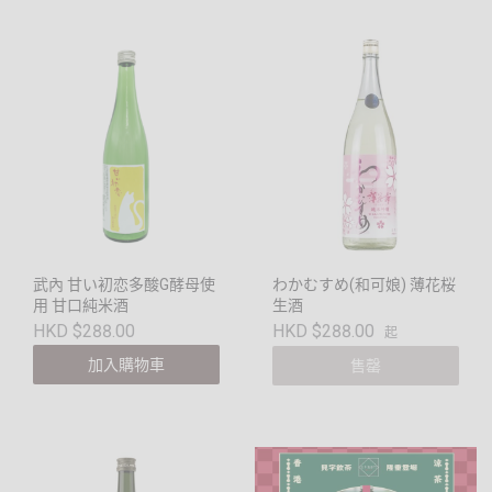
武內 甘い初恋多酸G酵母使
わかむすめ(和可娘) 薄花桜
用 甘口純米酒
生酒
HKD $288.00
HKD $288.00
起
加入購物車
售罄