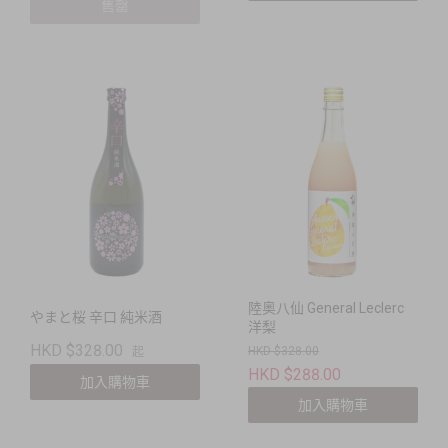
售罄
陸奥八仙 General Leclerc
やまと桜 辛口 純米酒
洋梨
HKD $328.00
HKD $328.00
起
HKD $288.00
加入購物車
加入購物車