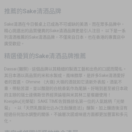
推薦的Sake清酒品牌
Sake清酒在今日餐桌上已成為不可或缺的美酒，而在眾多品牌中，
精心挑選出的品質優異的Sake清酒品牌更是引人注目。 以下是一系
列清酒推薦的Sake清酒品牌，不僅來自日本，也在香港的專賣店中
廣受歡迎。
精選優質的Sake清酒品牌推薦
Dassai (獺祭) - 這個品牌以其精細的製酒工藝和出色的口感而聞名。
其日本酒以高品質的米和水製成，風味醇厚，是許多Sake清酒愛好
者的首選。 Ohmine （大嶺) 大嶺的酒就如它清新外表般，酒氣不
重，帶點苦澀，並以酸甜的白桃香氣作為尾韻。好喝到甚至被日本政
府主辦的瑞士達佛斯世界經濟論壇與米其林三星餐廳使用！
Koeigiku(光榮菊）SAKE TIME佐賀縣排名第一位的人氣銘柄「光榮
菊」 。以「天然乳酸菌仕込み(生酛釀造法)」釀製，加上釀造後沒有
經過任何加水調整的關係，不論層次感或味道方面都更加豐富和多元
化。