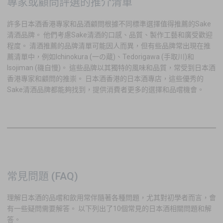
專家或顧問評選的推介清單
許多日本酒香港專家和品酒顧問根據不同標準選擇值得推薦的Sake
清酒品牌。 他們考慮Sake清酒的口感、品質、製作工藝和廣受歡迎
程度。 清酒推薦的品牌清單可能因人而異，但有些品牌常出現在推
薦清單中，例如Ichinokura (一の蔵)、Tedorigawa (手取川)和
Isojiman (磯自慢)。 這些品牌以其獨特的風味和品質，常受到日本酒
香港專家和顧問的推崇。 日本酒香港的日本酒專店，這些優秀的
Sake清酒品牌都能夠找到，提供消費者更多的選擇和品嚐機會。
常見問題 (FAQ)
理解日本酒的品嚐和飲用常伴隨著各種問題，尤其對初學者而言，會
有一些疑問需要解答。 以下列出了10個常見的日本酒相關問題和解
答。