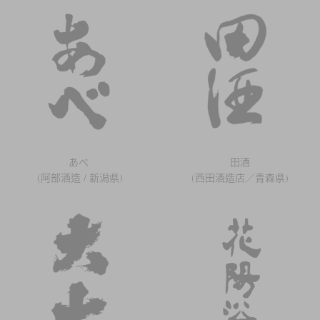
あべ
田酒
(阿部酒造 / 新潟県)
(西田酒造店／青森県)