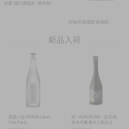
忠愛 (富川酒造店 / 栃木県)
村祐(村祐酒造/新潟県）
新品入荷
陸奧八仙 URARA Label
試－KOKOROMI－北冴 純
Pink Party
米大吟醸 磨き三割五分