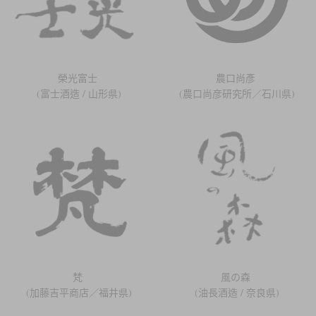
榮光富士
農口尚彥
(富士酒造 / 山形県)
(農口尚彦研究所／石川県)
梵
風の森
(加藤吉平商店／福井県)
(油長酒造 / 奈良県)