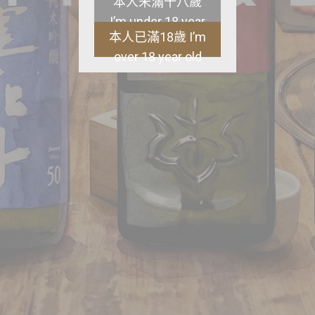
本人未滿十八歲
I’m under 18 year
本人已滿18歲 I’m
old
over 18 year old