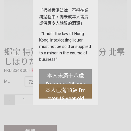
「根據香港法律，不得在業
務過程中，向未成年人售賣
或供應令人醺醉的酒類」
”Under the law of Hong
Kong, intoxicating liquor
must not be sold or supplied
郷宝 特別純米 磨き五割五分 北雫
to a minor in the course of
しぼりたて生原酒
business.”
HKD $328.00
HKD $348.00
本人未滿十八歲
ML
I’m under 18 year
本人已滿18歲 I’m
old
over 18 year old
-
+