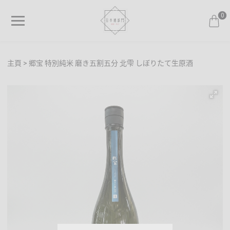
0
主頁
郷宝 特別純米 磨き五割五分 北雫 しぼりたて生原酒